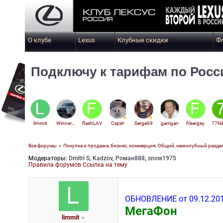
О клубе
Lexus
Клубные скидки
Ф
Подключу к тарифам по Росси
limmit
Winner99
flashLAV
Серёг
Serge69
garrigan
filsergey
Все форумы
»
Покупка и продажа, бизнес, коммерция. Общий, межклубный разде
Модераторы:
Dmitri S
,
Kadzov
,
Роман888
,
snow1975
Veter
Правила форумов
Ссылка на тему
ОБНОВЛЕНИЕ от 09.12.201
МегаФон
limmit