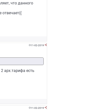
ляет, что данного
 отвечает((
11-02-2019


 2 арх.тарифа есть
11-02-2019

