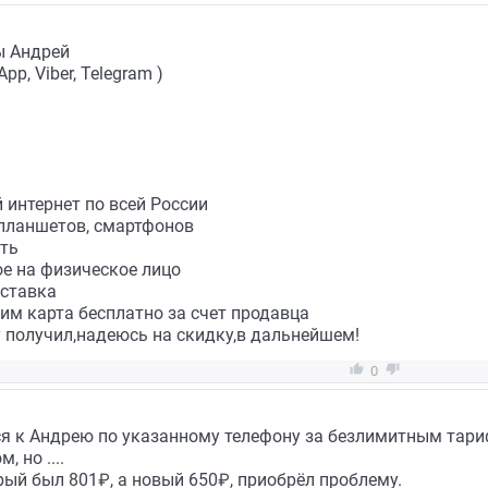
ты Андрей
p, Viber, Telegram )
 интернет по всей России
 планшетов, смартфонов
ать
е на физическое лицо
оставка
им карта бесплатно за счет продавца
у получил,надеюсь на скидку,в дальнейшем!


0
я к Андрею по указанному телефону за безлимитным тариф
 но ....
ый был 801₽, а новый 650₽, приобрёл проблему.