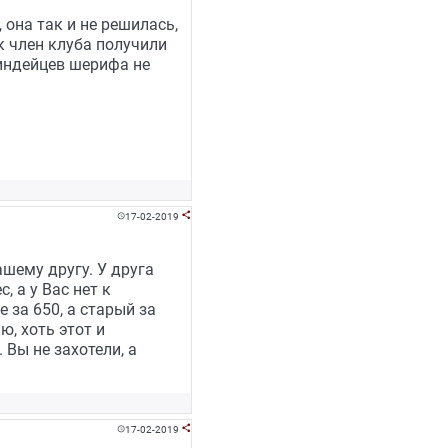
она так и не решилась,
к член клуба получили
 индейцев шерифа не
17-02-2019


ашему другу. У друга
 а у Вас нет к
 за 650, а старый за
ю, хоть этот и
Вы не захотели, а
17-02-2019

