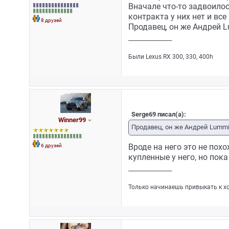
Вначале что-то задвоилос
контракта у них нет и все
8 друзей
Продавец, он же Андрей L
_________________
Были Lexus RX 300, 330, 400h
Serge69 писал(а):
Winner99
Продавец, он же Андрей Lummit
6 друзей
Вроде на него это не похо
купленные у него, но пока
_________________
Только начинаешь привыкать к хор