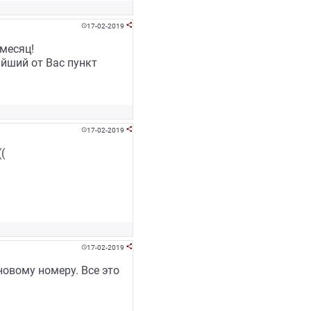
17-02-2019


месяц!
йший от Вас пункт
17-02-2019


(
17-02-2019


овому номеру. Все это