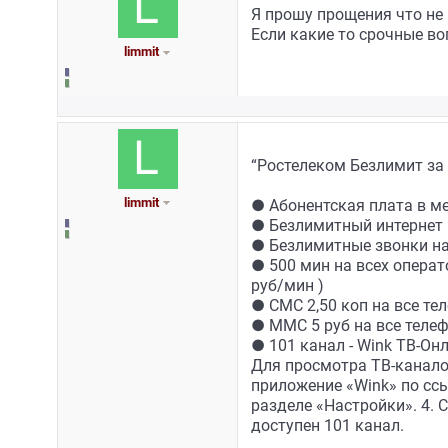
Я прошу прощения что не 
Если какие то срочные воп
limmit
“Ростелеком Безлимит за 
limmit
● Абонентская плата в ме
● Безлимитный интернет в
● Безлимитные звонки на
● 500 мин на всех операто
руб/мин )
● СМС 2,50 коп на все тел
● ММС 5 руб на все теле
● 101 канал - Wink ТВ-Онл
Для просмотра ТВ-каналов
приложение «Wink» по ссы
разделе «Настройки». 4. 
доступен 101 канал.