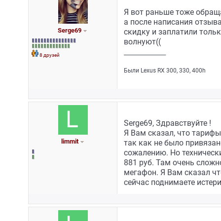
Я вот раньше тоже обраща
а после написания отзыва
Serge69
скидку и заплатили тольк
волнуют((
_________________
8 друзей
Были Lexus RX 300, 330, 400h
Serge69, Здравствуйте !
Я Вам сказал, что тарифы
limmit
так как не было привязан
сожалению. Но технически
881 руб. Там очень сложно
мегафон. Я Вам сказал чт
сейчас поднимаете истери