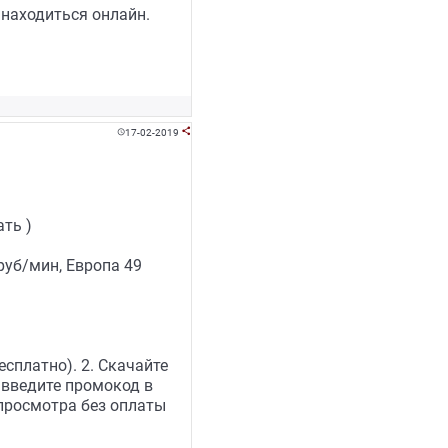
 находиться онлайн.
17-02-2019


ть )
 руб/мин, Европа 49
сплатно). 2. Скачайте
и введите промокод в
 просмотра без оплаты