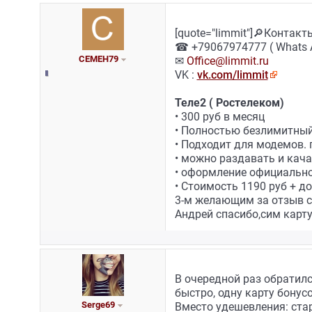
[quote="limmit"]🔎Контак
☎ +79067974777 ( Whats Ap
CEMEH79
✉
Office@limmit.ru
VK :
vk.com/limmit
Теле2 ( Ростелеком)
• 300 руб в месяц
• Полностью безлимитный
• Подходит для модемов.
• можно раздавать и кач
• оформление официально
• Стоимость 1190 руб + д
3-м желающим за отзыв с
Андрей спасибо,сим карт
В очередной раз обратилс
быстро, одну карту бонусом,
Serge69
Вместо удешевления: стар