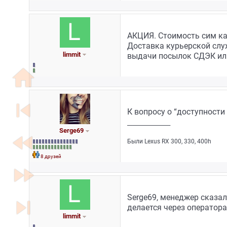
АКЦИЯ. Стоимость сим ка
Доставка курьерской слу
limmit
выдачи посылок СДЭК или
home
skip_previous
К вопросу о “доступности
_________________
Serge69
fast_rewind
Были Lexus RX 300, 330, 400h
8 друзей
fast_forward
Serge69, менеджер сказал
skip_next
делается через оператора
limmit