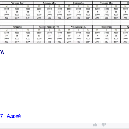
ТА
7 - Адрей

