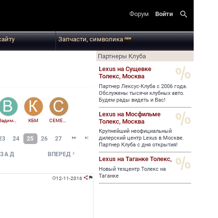
search
Форум
Войти
сайту
Запчасти, символика
new
Партнеры Клуба
Lexus на Сущевке
Толекс,
Москва
Партнер Лексус-Клуба с 2006 года.
Обслужены тысячи клубных авто.
Будем рады видеть и Вас!
Lexus на Мосфильме
Толекс,
Москва
ВадимТойотавод
КБМ
CEMEH79
Крупнейший неофициальный


дилерский центр Lexus в Москве.
23
24
25
26
27
Партнер Клуба с дня открытия!

ЗАД
ВПЕРЕД
Lexus на Таганке Толекс,
Новый техцентр Толекс на
Таганке
12-11-2016


