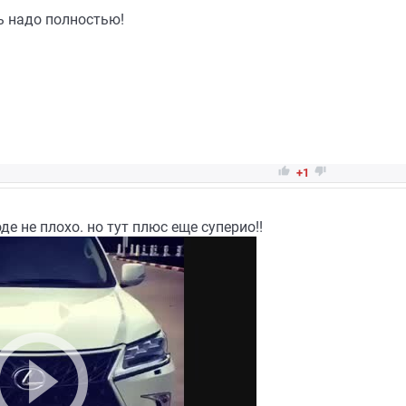
ь надо полностью!


+1
де не плохо. но тут плюс еще суперио!!