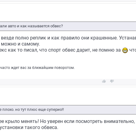
лали авто и как называется обвес?
 везде полно реплик и как правило они крашенные. Устана
ь можно и самому.
кс как то писал, что спорт обвес дарит, не помню за
что
 часто ждет вас за ближайшим поворотом.


 плохо. но тут плюс еще суперио!!
ее крыло менять! Но уверен если посмотреть внимательно, 
установки такого обвеса.