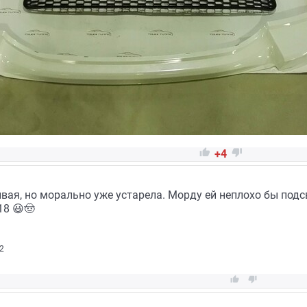


+4
вая, но морально уже устарела. Морду ей неплохо бы под
18 😃🤠
2

