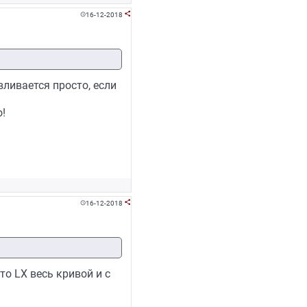
16-12-2018


вливается просто, если
!
16-12-2018


то LX весь кривой и с