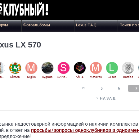
орум
Фотоальбомы
Lexus F.A.Q.
Поиск по 
xus LX 570
Артем127
Slim26
M@ks
sygnus
SANomsk
Alv_4
Motovas
LX-rus
Bordos

5
6
7

НАЗАД
 рынка недостоверной информацией о наличии комплектов
й, в ответ на
просьбы/вопросы одноклубников в одноиме
предложение!