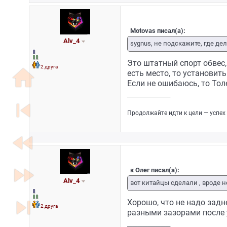
Motovas писал(а):
Alv_4
sygnus, не подскажите, где де
Это штатный спорт обвес,
2 друга
home
есть место, то установит
Если не ошибаюсь, то Толе
_________________
skip_previous
Продолжайте идти к цели — успех
fast_rewind
fast_forward
к Олег писал(а):
Alv_4
вот китайцы сделали , вроде не
skip_next
Хорошо, что не надо задн
2 друга
разными зазорами после 
_________________