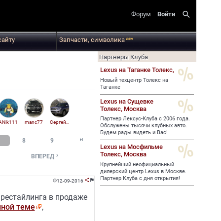
search
Форум
Войти
сайту
Запчасти, символика
new
Партнеры Клуба
Lexus на Таганке Толекс,
Новый техцентр Толекс на
Таганке
Lexus на Сущевке
Толекс,
Москва
Партнер Лексус-Клуба с 2006 года.
ANik111
manc77
Сергей Федоров
Обслужены тысячи клубных авто.
Будем рады видеть и Вас!

8
9
Lexus на Мосфильме
Толекс,
Москва

ВПЕРЕД
Крупнейший неофициальный
дилерский центр Lexus в Москве.
Партнер Клуба с дня открытия!
12-09-2016



 рестайлинга в продаже
нной теме
,