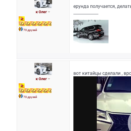
ерунда получается, делат
к Олег
_________________
70 друзей
вот китайцы сделали , вро
к Олег
70 друзей