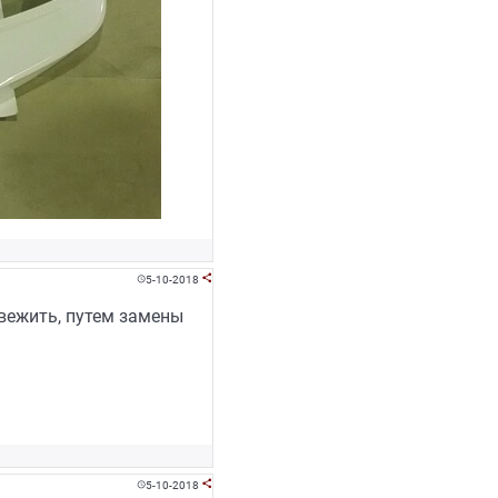
5-10-2018


свежить, путем замены
5-10-2018

