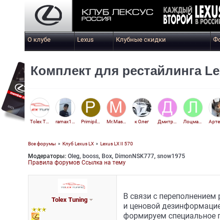
О клубе
Lexus
Клубные скидки
Ф
Комплект для рестайлинга Le
Tolex Tuning
ramax125
Primipilaris
Mr.Mashin
к Олег
Дмитрий 76
Лоцман27
Все форумы
»
Клуб Lexus LX
»
Lexus LX II 570
Модераторы:
Oleg
,
booss
,
Box
,
DimonNSK777
,
snow1975
Vlad_MMM
Правила форумов
Ссылка на тему
В связи с переполнением
Tolex Tuning
и ценовой дезинформацие
формируем специальное 