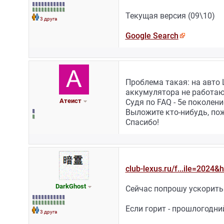
Текущая версия (09\10)
3 друга
Google Search
Проблема такая: на авто 
аккумулятора не работаю
Атеист
Судя по FAQ - 5е поколени
Выложите кто-нибудь, пож
Спасибо!
club-lexus.ru/f...ile=2024&
DarkGhost
Сейчас попрошу ускорить 
Если горит - прошлогодни
3 друга