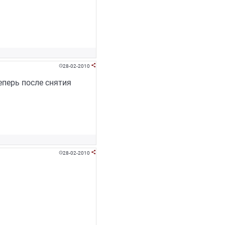
28-02-2010


еперь после снятия
28-02-2010

