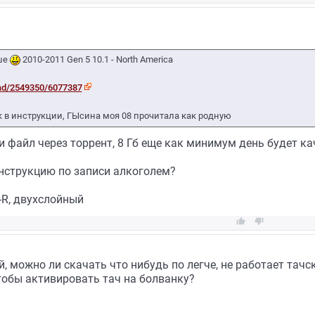
ьше
2010-2011 Gen 5 10.1 - North America
ad/2549350/6077387
к в инструкции, ГЫсина моя 08 прочитала как родную
файл через торрент, 8 Гб еще как минимум день будет кач
инструкцию по записи алкоголем?
R, двухслойный


, можно ли скачать что нибудь по легче, не работает тачс
тобы активировать тач на болванку?