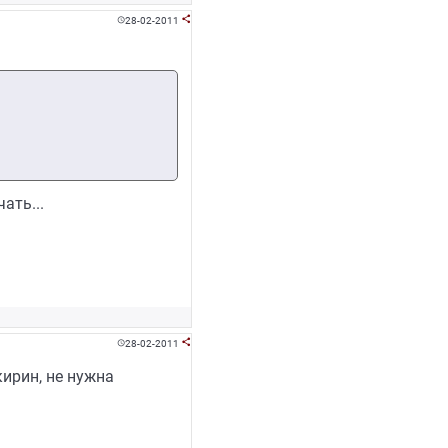
28-02-2011


ать...
28-02-2011


кирин, не нужна