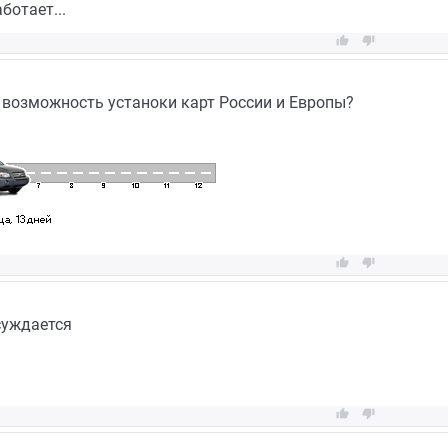
ботает...


ь возможность устаноки карт России и Европы?


суждается

