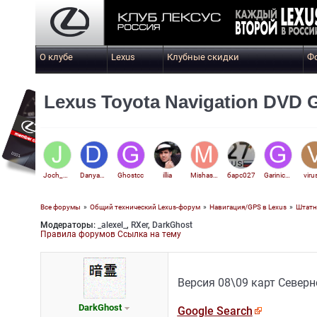
О клубе
Lexus
Клубные скидки
Ф
Lexus Toyota Navigation DVD 
Joch_Scott
Danyadan
Ghostcc
illia
Mishasurf
барс027
Garinich55
viru
Все форумы
»
Общий технический Lexus-форум
»
Навигация/GPS в Lexus
»
Штатна
Модераторы:
_alexel_
,
RXer
,
DarkGhost
Pasha8610
Правила форумов
Ссылка на тему
Версия 08\09 карт Северн
DarkGhost
Google Search