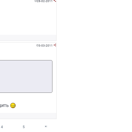
28-02-2011


3-03-2011


здить

4
5