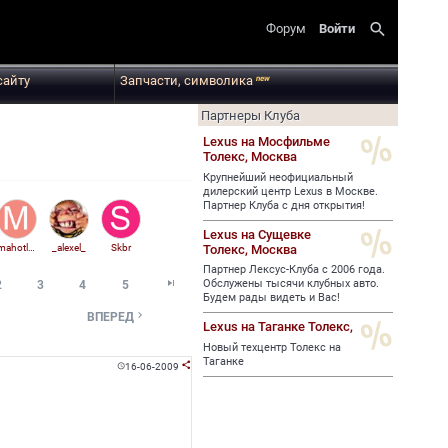
search
Форум
Войти
сайту
Запчасти, символика
new
Партнеры Клуба
Lexus на Мосфильме
Толекс,
Москва
Крупнейший неофициальный
дилерский центр Lexus в Москве.
Партнер Клуба с дня открытия!
Lexus на Сущевке
Толекс,
Москва
mahotlov
_alexel_
Skbr
Партнер Лексус-Клуба с 2006 года.

Обслужены тысячи клубных авто.
2
3
4
5
Будем рады видеть и Вас!

ВПЕРЕД
Lexus на Таганке Толекс,
Новый техцентр Толекс на
Таганке
16-06-2009

