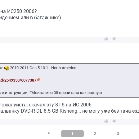
 на ИС250 2006?
сидением или в багажнике)


ьше
2010-2011 Gen 5 10.1 - North America
ad/2549350/6077387
к в инструкции, ГЫсина моя 08 прочитала как родную
пожалуйста, скачал эту 8 Гб на ИС 2006
алванку DVD-R DL 8.5 GB Risheng... не могу уже без тача е



1
2
3