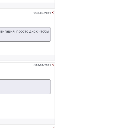
28-02-2011


авигация, просто диск чтобы
28-02-2011

