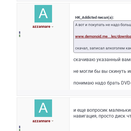
HK_Addicted писал(а):
А вот и покупать не надо бол
azzannare
www.demonoid.me...les/downlo
скачал, записал алкоголем ка
скачиваю указанный вами 
не могли бы вы скинуть 
понимаю надо брать DVD-
и еще вопросик маленький
навигация, просто диск ч
azzannare