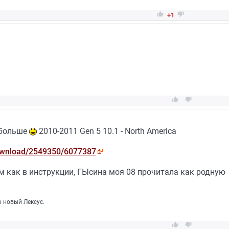


+1


 больше
2010-2011 Gen 5 10.1 - North America
ownload/2549350/6077387
м как в инструкции, ГЫсина моя 08 прочитала как родную
 новый Лексус.

