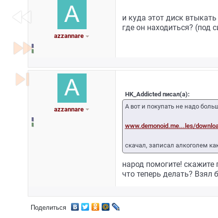
fast_rewind
и куда этот диск втыкать
где он находиться? (под 
azzannare
fast_forward
skip_next
HK_Addicted писал(а):
А вот и покупать не надо бол
azzannare
www.demonoid.me...les/downlo
скачал, записал алкоголем ка
народ помогите! скажите 
что теперь делать? Взял б
Поделиться