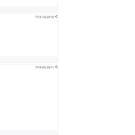
15-10-2010


19-02-2011

