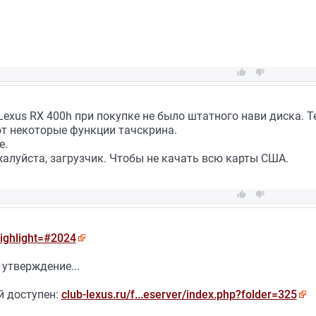


Lexus RX 400h при покупке не было штатного нави диска. Т
т некоторые функции тачскрина.
е.
алуйста, загрузчик. Чтобы не качать всю карты США.


highlight=#2024
утверждение...
й доступен:
club-lexus.ru/f...eserver/index.php?folder=325