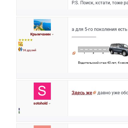
P.S. Поиск, кстати, тоже ра
а для 5-го поколения ест
Крымчанин
_________________
36 друзей
Здесь же
давно уже об
sotohold