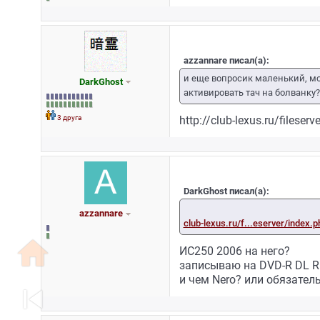
azzannare писал(а):
и еще вопросик маленький, мож
DarkGhost
активировать тач на болванку?
3 друга
http://club-lexus.ru/fileser
DarkGhost писал(а):
azzannare
club-lexus.ru/f...eserver/index.
home
ИС250 2006 на него?
записываю на DVD-R DL R
и чем Nero? или обязател
skip_previous