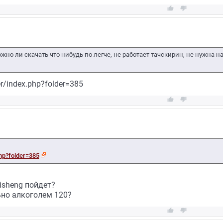


но ли скачать что нибудь по легче, не работает тачскирин, не нужна н
ver/index.php?folder=385


php?folder=385
isheng пойдет?
ьно алкоголем 120?

