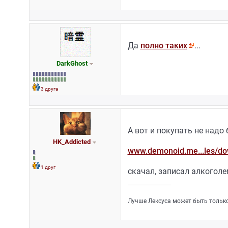
Да
полно таких
...
DarkGhost
3 друга
А вот и покупать не надо
HK_Addicted
www.demonoid.me...les/d
1 друг
скачал, записал алкоголе
_________________
Лучше Лексуса может быть только