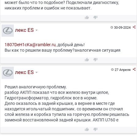
может было что то подобное? Подключали диагностику,
никаких проблем и ошибок не показывает.



30-09-2024

лекс ES
1807DeH1cKa@rambler.ru
, добрый день!
Вы как то решили вашу проблему?аналогичная ситуация



27 Апреля

лекс ES
Решил аналогичную проблему.
разбор АКПП показал что все железо внутри целое,
Гидротрансформатор, гидроблок все в норме.
Дело оказалось в задней крышке, а вернее в месте где
находится игольчатый подшипник. со временем он сточил
слой железа и коробка тупила на горячую.проблем решилась
заменой восстановленной задней крышки. АКПП U760 e

