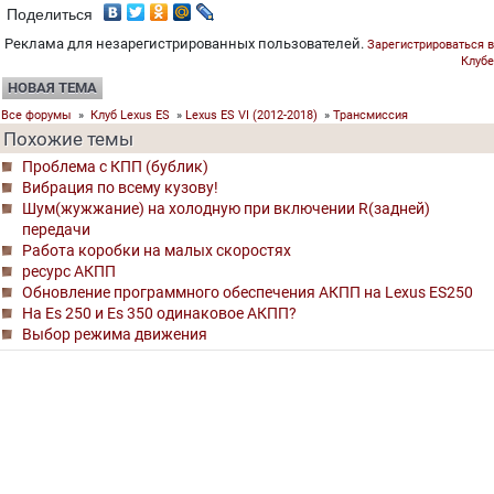
Поделиться
Реклама для незарегистрированных пользователей.
Зарегистрироваться в
Клубе
НОВАЯ ТЕМА
Все форумы
»
Клуб Lexus ES
»
Lexus ES VI (2012-2018)
»
Трансмиссия
Похожие темы
Проблема с КПП (бублик)
Вибрация по всему кузову!
Шум(жужжание) на холодную при включении R(задней)
передачи
Работа коробки на малых скоростях
ресурс АКПП
Обновление программного обеспечения АКПП на Lexus ES250
На Es 250 и Es 350 одинаковое АКПП?
Выбор режима движения
©
Клуб Лексус Россия
2004- 2026
0.1436, 13