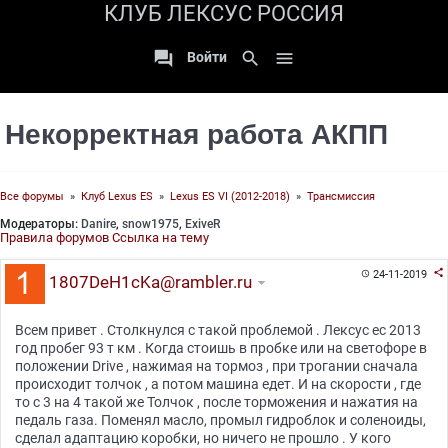
КЛУБ ЛЕКСУС РОССИЯ

search

Войти
Некорректная работа АКПП
Все форумы
»
Клуб Lexus ES
»
Lexus ES VI (2012-2018)
»
Трансмиссия
Модераторы:
Danire
,
snow1975
,
ExiveR
Правила форумов
Ссылка на тему

24-11-2019

1807DeH1cKa@rambler.ru
Всем привет . Столкнулся с такой проблемой . Лексус ес 2013
год пробег 93 т км . Когда стоишь в пробке или на светофоре в
положении Drive , нажимая на тормоз , при трогании сначала
происходит толчок , а потом машина едет. И на скорости , где
то с 3 на 4 такой же Толчок , после торможения и нажатия на
педаль газа. Поменял масло, промыл гидроблок и соленоиды,
сделал адаптацию коробки, но ничего не прошло . У кого