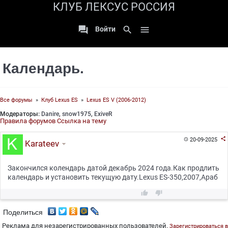
КЛУБ ЛЕКСУС РОССИЯ

search

Войти
Календарь.
Все форумы
»
Клуб Lexus ES
»
Lexus ES V (2006-2012)
Модераторы:
Danire
,
snow1975
,
ExiveR
Правила форумов
Ссылка на тему

20-09-2025

Karateev
Закончился колендарь датой декабрь 2024 года.Как продлить
календарь и установить текущую дату.Lexus ES-350,2007,Араб


Поделиться
Реклама для незарегистрированных пользователей.
Зарегистрироваться в