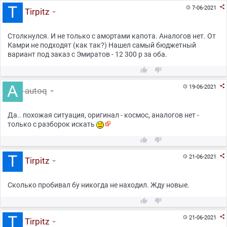

7-06-2021

Tirpitz
Столкнулся. И не только с амортами капота. Аналогов нет. От
Камри не подходят (как так?) Нашел самый бюджетный
вариант под заказ с Эмиратов - 12 300 р за оба.



19-06-2021

autoq
Да.. похожая ситуация, оригинал - космос, аналогов нет -
только с разборок искать



21-06-2021

Tirpitz
Сколько пробивал бу никогда не находил. Жду новые.



21-06-2021

Tirpitz