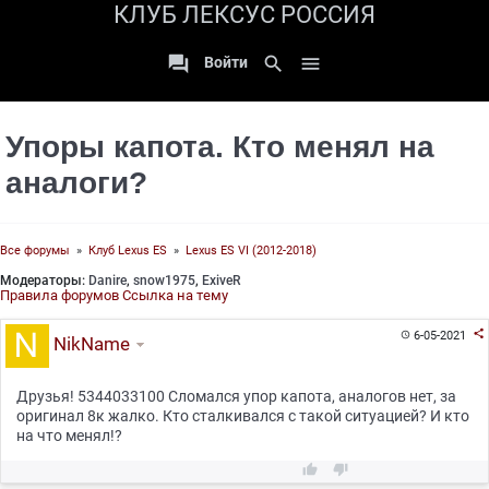
КЛУБ ЛЕКСУС РОССИЯ

search

Войти
Упоры капота. Кто менял на
аналоги?
Все форумы
»
Клуб Lexus ES
»
Lexus ES VI (2012-2018)
Модераторы:
Danire
,
snow1975
,
ExiveR
Правила форумов
Ссылка на тему

6-05-2021

NikName
Друзья! 5344033100 Сломался упор капота, аналогов нет, за
оригинал 8к жалко. Кто сталкивался с такой ситуацией? И кто
на что менял!?

