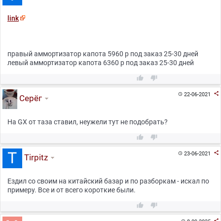
link
правый аммортизатор капота 5960 р под заказ 25-30 дней
левый аммортизатор капота 6360 р под заказ 25-30 дней



22-06-2021

Серёг
На GX от таза ставил, неужели тут не подобрать?



23-06-2021

Tirpitz
Ездил со своим на китайский базар и по разборкам - искал по
примеру. Все и от всего короткие были.


