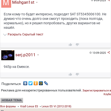
8-09-2025

Mishgan1st
Если кому-то будет интересно, подходят SAT ST5345006100. Не
думаю что очень долго они смогут проходить (пока полгода,
нормально), но я решил попробовать, других вариантов не
нашёл.
Раскрыть Скрытый текст



13-09-2025

serj.p2011
945р на Емексе.


Поделиться
Реклама для незарегистрированных пользователей.
Зарегистрироваться в
Клубе
НОВАЯ ТЕМА
Все форумы
»
Клуб Lexus ES
»
Lexus ES VI (2012-2018)