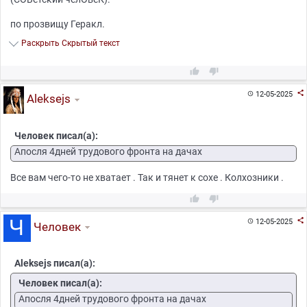
по прозвищу Геракл.
Раскрыть Скрытый текст



12-05-2025

Aleksejs
Человек писал(а):
Апосля 4дней трудового фронта на дачах
Все вам чего-то не хватает . Так и тянет к сохе . Колхозники .



12-05-2025

Человек
Aleksejs писал(а):
Человек писал(а):
Апосля 4дней трудового фронта на дачах