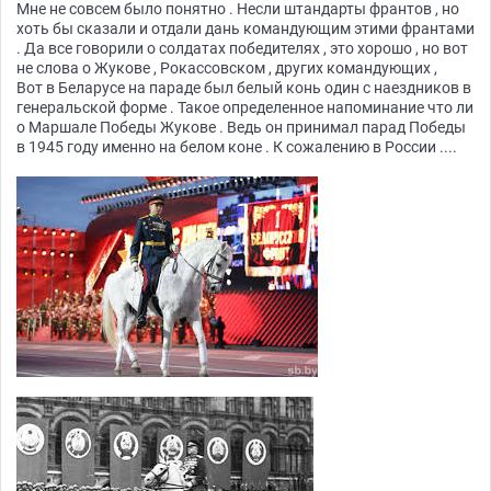
Мне не совсем было понятно . Несли штандарты франтов , но
хоть бы сказали и отдали дань командующим этими франтами
. Да все говорили о солдатах победителях , это хорошо , но вот
не слова о Жукове , Рокассовском , других командующих ,
Вот в Беларусе на параде был белый конь один с наездников в
генеральской форме . Такое определенное напоминание что ли
о Маршале Победы Жукове . Ведь он принимал парад Победы
в 1945 году именно на белом коне . К сожалению в России ....