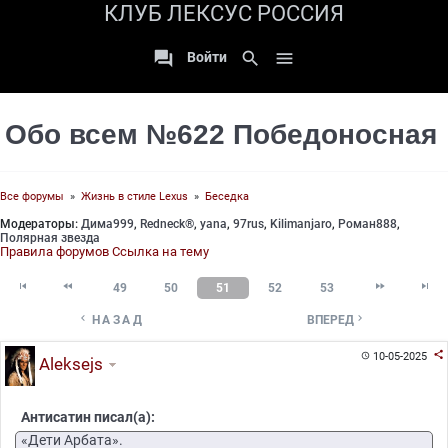
КЛУБ ЛЕКСУС РОССИЯ

search

Войти
Обо всем №622 Победоносная
Все форумы
»
Жизнь в стиле Lexus
»
Беседка
Модераторы:
Дима999
,
Redneck®
,
yana
,
97rus
,
Kilimanjaro
,
Роман888
,
Полярная звезда
Правила форумов
Ссылка на тему




49
50
51
52
53


НАЗАД
ВПЕРЕД

10-05-2025

Aleksejs
Антисатин писал(а):
«Дети Арбата».