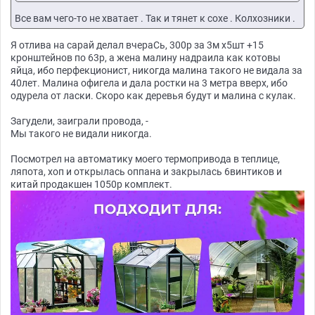
Все вам чего-то не хватает . Так и тянет к сохе . Колхозники .
Я отлива на сарай делал вчераСь, 300р за 3м х5шт +15
кронштейнов по 63р, а жена малину надраила как котовы
яйца, ибо перфекционист, никогда малина такого не видала за
40лет. Малина офигела и дала ростки на 3 метра вверх, ибо
одурела от ласки. Скоро как деревья будут и малина с кулак.
Загудели, заиграли провода, -
Мы такого не видали никогда.
Посмотрел на автоматику моего термопривода в теплице,
ляпота, хоп и открылась оппана и закрылась 6винтиков и
китай продакшен 1050р комплект.