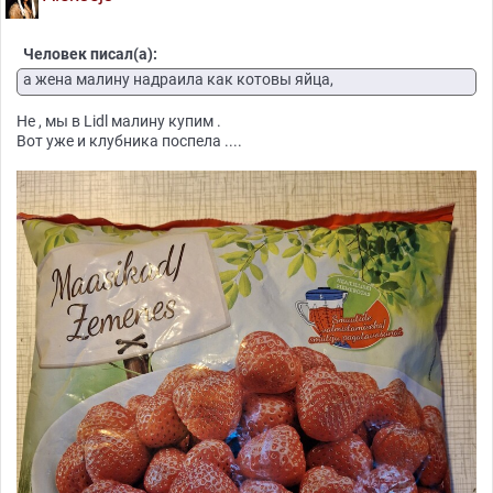
Человек писал(а):
а жена малину надраила как котовы яйца,
Не , мы в Lidl малину купим .
Вот уже и клубника поспела ....