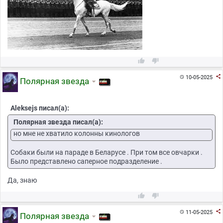



10-05-2025

Полярная звезда
Aleksejs писал(а):
Полярная звезда писал(а):
но мне не хватило колонны кинологов
Собаки были на параде в Беларусе . При том все овчарки .
Было представлено саперное подразделение .
Да, знаю



11-05-2025

Полярная звезда