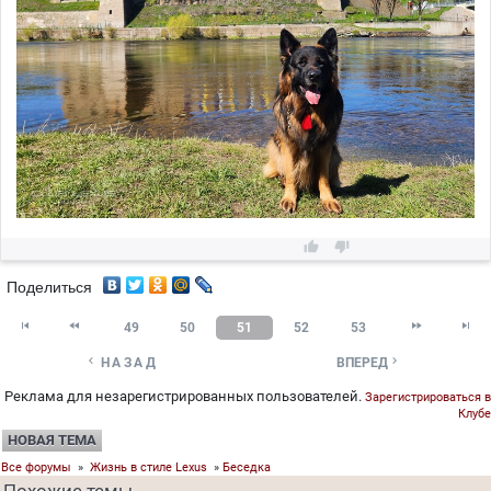


Поделиться




49
50
51
52
53


НАЗАД
ВПЕРЕД
Реклама для незарегистрированных пользователей.
Зарегистрироваться в
Клубе
НОВАЯ ТЕМА
Все форумы
»
Жизнь в стиле Lexus
»
Беседка
Похожие темы