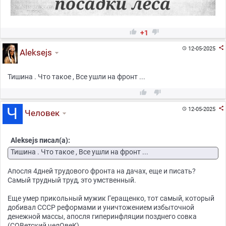


+1

12-05-2025

Aleksejs
Тишина . Что такое , Все ушли на фронт ...



12-05-2025

Человек
Aleksejs писал(а):
Тишина . Что такое , Все ушли на фронт ...
Апосля 4дней трудового фронта на дачах, еще и писать?
Самый трудный труд, это умственный.
Еще умер прикольный мужик Геращенко, тот самый, который
добивал СССР реформами и уничтожением избыточной
денежной массы, апосля гиперинфляции позднего совка
(СОВетский челОвеК).