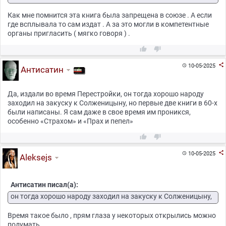
Как мне помнится эта книга была запрещена в союзе . А если
где всплывала то сам издат . А за это могли в компетентные
органы пригласить ( мягко говоря ) .



10-05-2025

Антисатин
Да, издали во время Перестройки, он тогда хорошо народу
заходил на закуску к Солженицыну, но первые две книги в 60-х
были написаны. Я сам даже в свое время им проникся,
особенно «Страхом» и «Прах и пепел»



10-05-2025

Aleksejs
Антисатин писал(а):
он тогда хорошо народу заходил на закуску к Солженицыну,
Время такое было , прям глаза у некоторых открылись можно
подумать .