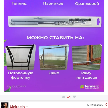


+1

12-05-2025

Aleksejs