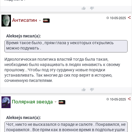



10-05-2025

Антисатин
Aleksejs писал(а):
Время такое было , прям глаза у некоторых открылись
можно подумать .
Идеологическая политика властей тогда была такая,
необходимо было наращивать в людях ненависть к своему
прошлому...Чтобы под эту сурдинку новые порядки
устанавливать. Так многие до сих пор верят в историю,
сочиненную писателями.



10-05-2025

Полярная звезда
Aleksejs писал(а):
Чот, никто не высказался о параде и салюте . Понравился, не
понравился . Все прям как в военное время в подполье ушли