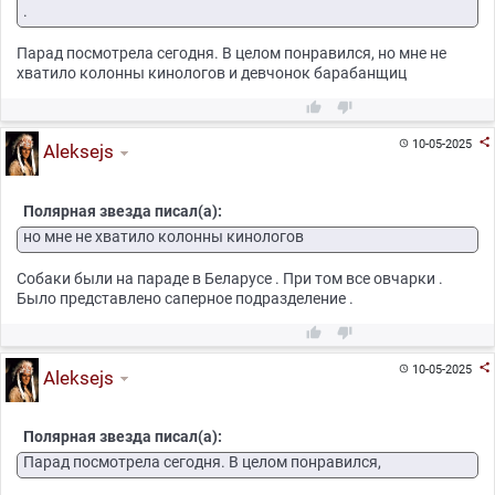
.
Парад посмотрела сегодня. В целом понравился, но мне не
хватило колонны кинологов и девчонок барабанщиц



10-05-2025

Aleksejs
Полярная звезда писал(а):
но мне не хватило колонны кинологов
Собаки были на параде в Беларусе . При том все овчарки .
Было представлено саперное подразделение .



10-05-2025

Aleksejs
Полярная звезда писал(а):
Парад посмотрела сегодня. В целом понравился,