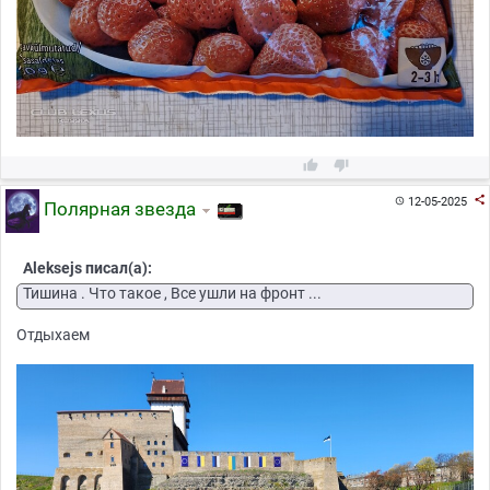



12-05-2025

Полярная звезда
Aleksejs писал(а):
Тишина . Что такое , Все ушли на фронт ...
Отдыхаем