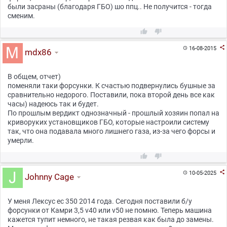
были засраны (благодаря ГБО) шо ппц.. Не получится - тогда
сменим.



16-08-2015

mdx86
В общем, отчет)
поменяли таки форсунки. К счастью подвернулись бушные за
сравнительно недорого. Поставили, пока второй день все как
часы) надеюсь так и будет.
По прошлым вердикт однозначный - прошлый хозяин попал на
криворуких установщиков ГБО, которые настроили систему
так, что она подавала много лишнего газа, из-за чего форсы и
умерли.



10-05-2025

Johnny Cage
У меня Лексус ес 350 2014 года. Сегодня поставили б/у
форсунки от Камри 3,5 v40 или v50 не помню. Теперь машина
кажется тупит немного, не такая резвая как была до замены.