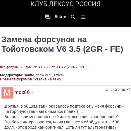
КЛУБ ЛЕКСУС РОССИЯ

search

Войти
Замена форсунок на
Тойотовском V6 3.5 (2GR - FE)
Все форумы
»
Клуб Lexus ES
»
Lexus ES V (2006-2012)
Модераторы:
Danire
,
snow1975
,
ExiveR
Правила форумов
Ссылка на тему

12-08-2015

mdx86
Друзья, в общем, таки оказалось подтекают у меня форсунки
на горячую (таки вы оказаись правы))...
Вопрос - они меняются все 6 или можно лишь сопливящие?
Особо не интересовался, но на глаз все 6 обойдутся в +- 600
долл. - это вроде как оригинал. Есть ли тут альтернатива?