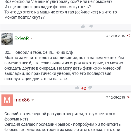
Возможно ли "лечение" ультразвуком? или не поможет?
И еще вопрос прокладки форсов могут течь?
То что до этого на машине стоял газ (сейчас нет) на что-то
может подтолкнуть?



12-08-2015

ExiveR
Эх... Говорили тебе, Сеня... © из к/ф
Можно заменить только сопливящие, но на вашем месте я бы
заменил все 6, т.к. если вышли из строя некоторые, то можно
ожидать другие в очереди. Не могу дать физико-химической
выкладки, но практически уверен, что это последствия
эксплуатации двигателя на газе.


+2

12-08-2015

mdx86
Спасибо, в очередной раз удостоверится, что умнее этого
форума нет)
Сегодня сделаю последний рывок - попробуем УЗ почитсить
форсы, т.к. мастер, который их мыл до этого сказал что они