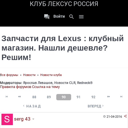
КЛУБ ЛЕКСУС РОССИЯ

search

Войти
Запчасти для Lexus : клубный
магазин. Нашли дешевле?
Решим!
Все форумы
»
Новости
»
Новости клуба
Модераторы:
Ярослав Левашов
,
Новости CLR
,
Redneck®
Правила форумов
Ссылка на тему




88
89
90
91
92


НАЗАД
ВПЕРЕД

21-04-2016

serg 43