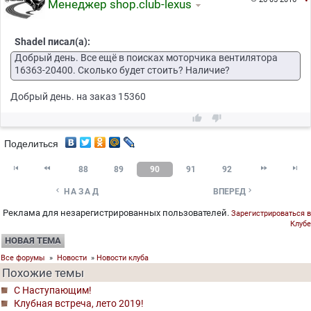
Менеджер shop.club-lexus
Shadel писал(а):
Добрый день. Все ещё в поисках моторчика вентилятора
16363-20400. Сколько будет стоить? Наличие?
Добрый день. на заказ 15360


Поделиться




88
89
90
91
92


НАЗАД
ВПЕРЕД
Реклама для незарегистрированных пользователей.
Зарегистрироваться в
Клубе
НОВАЯ ТЕМА
Все форумы
»
Новости
»
Новости клуба
Похожие темы
C Наступающим!
Клубная встреча, лето 2019!