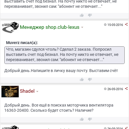
выставить счет под безнал. На почту никто не отвечает, не
перезванивает, звонил сам: "абонент не отвечает..."



15-05-2016

Менеджер shop.club-lexus
Muverz писал(а):
Что, магазин сдулся чтоль? Сделал 2 заказа. Попросил
выставить счет под безнал. На почту никто не отвечает, не
перезванивает, звонил сам: "абонент не отвечает..."
Добрый день.Напишите в личку вашу почту. Выставим счёт



26-05-2016

Shadel
Добрый день. Все ещё в поисках моторчика вентилятора
16363-20400. Сколько будет стоить? Наличие?



26-05-2016
