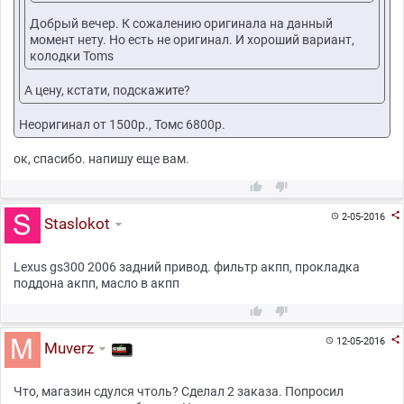
Добрый вечер. К сожалению оригинала на данный
момент нету. Но есть не оригинал. И хороший вариант,
колодки Toms
А цену, кстати, подскажите?
Неоригинал от 1500р., Томс 6800р.
ок, спасибо. напишу еще вам.



2-05-2016

Staslokot
Lеxus gs300 2006 задний привод. фильтр акпп, прокладка
поддона акпп, масло в акпп



12-05-2016

Muverz
Что, магазин сдулся чтоль? Сделал 2 заказа. Попросил