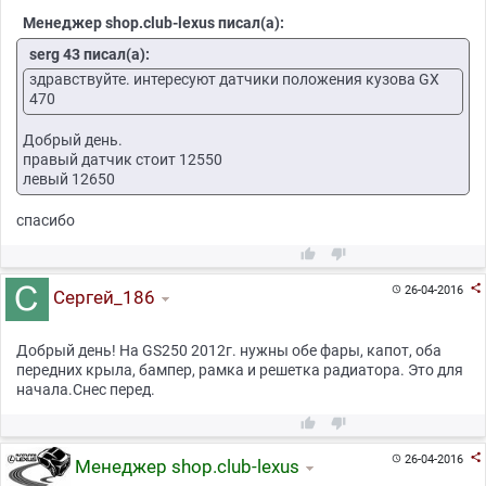
Менеджер shop.club-lexus писал(а):
serg 43 писал(а):
здравствуйте. интересуют датчики положения кузова GX
470
Добрый день.
правый датчик стоит 12550
левый 12650
спасибо



26-04-2016

Сергей_186
Добрый день! На GS250 2012г. нужны обе фары, капот, оба
передних крыла, бампер, рамка и решетка радиатора. Это для
начала.Снес перед.



26-04-2016

Менеджер shop.club-lexus