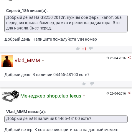
Сергей_186 писал(а):
Добрый день! На GS250 2012г. нужны обе фары, капот, оба
передних крыла, бампер, рамка и решетка радиатора. Это
для начала.Снес перед.
Добрый день! Напишите пожалуйста VIN номер


+1

26-04-2016

Vlad_MMM
Добрый день! В наличии 04465-48100 есть?



26-04-2016

Менеджер shop.club-lexus
Vlad_MMM писал(а):
Добрый день! В наличии 04465-48100 есть?
Добрый вечер. К сожалению оригинала на данный момент