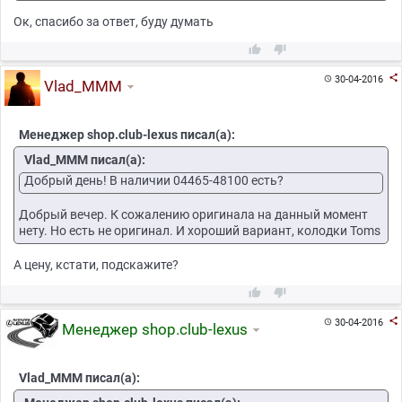
Ок, спасибо за ответ, буду думать



30-04-2016

Vlad_MMM
Менеджер shop.club-lexus писал(а):
Vlad_MMM писал(а):
Добрый день! В наличии 04465-48100 есть?
Добрый вечер. К сожалению оригинала на данный момент
нету. Но есть не оригинал. И хороший вариант, колодки Toms
А цену, кстати, подскажите?



30-04-2016

Менеджер shop.club-lexus
Vlad_MMM писал(а):