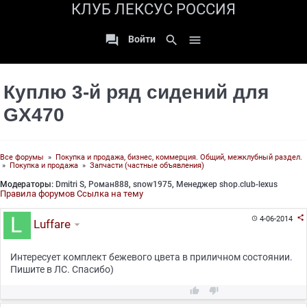
КЛУБ ЛЕКСУС РОССИЯ

search

Войти
Куплю 3-й ряд сидений для
GX470
Все форумы
»
Покупка и продажа, бизнес, коммерция. Общий, межклубный раздел.
»
Покупка и продажа
»
Запчасти (частные объявления)
Модераторы:
Dmitri S
,
Роман888
,
snow1975
,
Менеджер shop.club-lexus
Правила форумов
Ссылка на тему

4-06-2014

Luffare
Интересует комплект бежевого цвета в приличном состоянии.
Пишите в ЛС. Спасибо)

