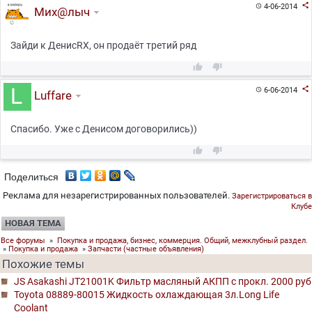

4-06-2014

Мих@лыч
Зайди к ДенисRX, он продаёт третий ряд



6-06-2014

Luffare
Спасибо. Уже с Денисом договорились))


Поделиться
Реклама для незарегистрированных пользователей.
Зарегистрироваться в
Клубе
НОВАЯ ТЕМА
Все форумы
»
Покупка и продажа, бизнес, коммерция. Общий, межклубный раздел.
»
Покупка и продажа
»
Запчасти (частные объявления)
Похожие темы
JS Asakashi JT21001K Фильтр масляный АКПП с прокл. 2000 руб
Toyota 08889-80015 Жидкость охлаждающая 3л.Long Life
Coolant