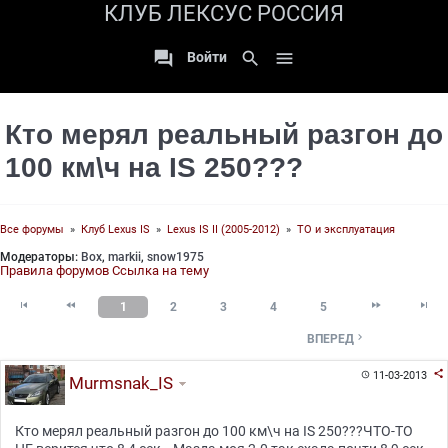
КЛУБ ЛЕКСУС РОССИЯ

search

Войти
Кто мерял реальный разгон до
100 км\ч на IS 250???
Все форумы
»
Клуб Lexus IS
»
Lexus IS II (2005-2012)
»
ТО и эксплуатация
Модераторы:
Box
,
markii
,
snow1975
Правила форумов
Ссылка на тему




1
2
3
4
5

ВПЕРЕД

11-03-2013

Murmsnak_IS
Кто мерял реальный разгон до 100 км\ч на IS 250???ЧТО-ТО