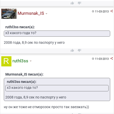



11-03-2013

Murmsnak_IS
ruthl3ss писал(а):
x3 какого года то?
2008 года, 8,9 сек по паспорту у него



11-03-2013

ruthl3ss
Murmsnak_IS писал(а):
ruthl3ss писал(а):
x3 какого года то?
2008 года, 8,9 сек по паспорту у него
ну он же тоже не отморозок просто так заезжать))