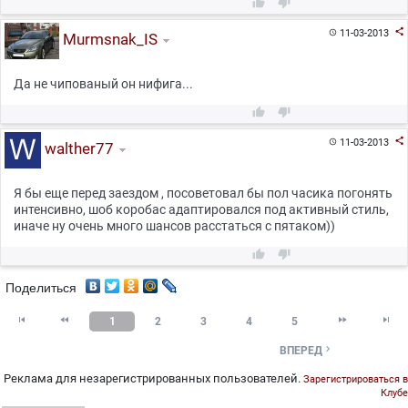



11-03-2013

Murmsnak_IS
Да не чипованый он нифига...



11-03-2013

walther77
Я бы еще перед заездом , посоветовал бы пол часика погонять
интенсивно, шоб коробас адаптировался под активный стиль,
иначе ну очень много шансов расстаться с пятаком))


Поделиться




1
2
3
4
5

ВПЕРЕД
Реклама для незарегистрированных пользователей.
Зарегистрироваться в
Клубе