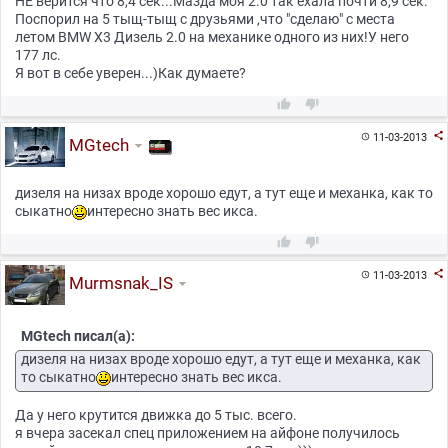
НЕ верится что 8,4 сек...Мазда моя 2.0 так ехала почти 8,9 сек.
Поспорил на 5 тыщ-тыщ с друзьями ,что "сделаю" с места
летом BMW X3 Дизель 2.0 на механике одного из них!У него
177 лс.
Я вот в себе уверен...)Как думаете?



11-03-2013

MGtech
дизеля на низах вроде хорошо едут, а тут еще и механка, как то
сыкатно
интересно знать вес икса.



11-03-2013

Murmsnak_IS
MGtech писал(а):
дизеля на низах вроде хорошо едут, а тут еще и механка, как
то сыкатно
интересно знать вес икса.
Да у него крутится движка до 5 тыс. всего.
я вчера засекал спец приложением на айфоне получилось