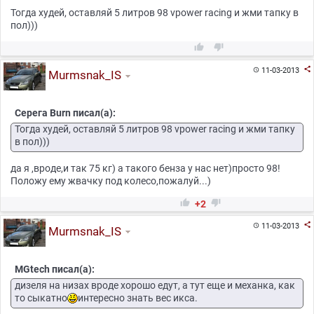
Тогда худей, оставляй 5 литров 98 vpower racing и жми тапку в
пол)))



11-03-2013

Murmsnak_IS
Серега Burn писал(а):
Тогда худей, оставляй 5 литров 98 vpower racing и жми тапку
в пол)))
да я ,вроде,и так 75 кг) а такого бенза у нас нет)просто 98!
Положу ему жвачку под колесо,пожалуй...)


+2

11-03-2013

Murmsnak_IS
MGtech писал(а):
дизеля на низах вроде хорошо едут, а тут еще и механка, как
то сыкатно
интересно знать вес икса.