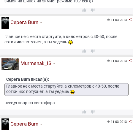
зимой на шипах на зимнет режиме 10,7 сек)))



11-03-2013

Серега Burn
Главное не с места стартуйте, а километров с 40-50, после
сотки икс потухнет, а ты уедешь



11-03-2013

Murmsnak_IS
Серега Burn писал(а):
Главное не с места стартуйте, а километров с 40-50, после
сотки икс потухнет, а ты уедешь
неее,уговор-со светофора



11-03-2013

Серега Burn