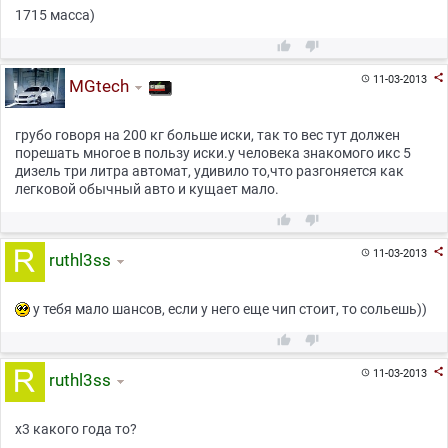
1715 масса)



11-03-2013

MGtech
грубо говоря на 200 кг больше иски, так то вес тут должен
порешать многое в пользу иски.у человека знакомого икс 5
дизель три литра автомат, удивило то,что разгоняется как
легковой обычный авто и кущает мало.



11-03-2013

ruthl3ss
у тебя мало шансов, если у него еще чип стоит, то сольешь))



11-03-2013

ruthl3ss
x3 какого года то?