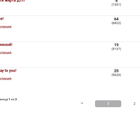
ти жертв ДТП
4
(1301)
а
я!
64
(6822)
вления
Днюхой!
19
(5137)
вления
ay to you!
25
(5620)
вления
аница
1
из
3

1
2