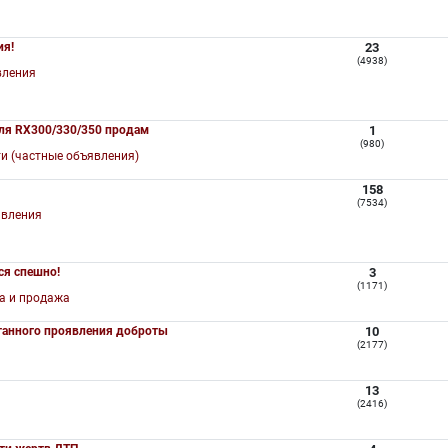
ия!
23
(4938)
вления
ля RX300/330/350 продам
1
(980)
и (частные объявления)
158
(7534)
авления
ся спешно!
3
(1171)
а и продажа
танного проявления доброты
10
(2177)
а
13
(2416)
а