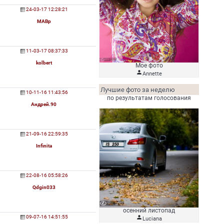
24-03-17 12:28:21
МАВр
11-03-17 08:37:33
kolbert
Мое фото

Аnnette
Лучшие фото за неделю
10-11-16 11:43:56
по результатам голосования
Андрей.90
21-09-16 22:59:35
Infinita
22-08-16 05:58:26
Qdgin033
осенний листопад
09-07-16 14:51:55

Luciana