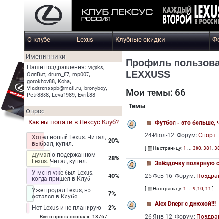
О клубе
Lexus
Клубные скидки
Ф
Именинники
Профиль пользова
,
Наши поздравления:
M@ks
LEXXUSS
,
,
,
ОляВит
drum_87
mp007
,
,
gorokhov88
Koha
,
,
Vladtransspb@mail.ru
bronyboy
Мои темы: 66
,
,
Petr8888
Leva1989
Evrik88
Темы
Опрос
Как вы попали в Лексус Клуб?
Футбол - это больше, 
24-Июл-12 Форум:
Спорт
Хотел новый Lexus. Читал,
20%
выбрал, купил.
[
На страницу:
1
...
380
,
381
,
3
Думал о подержанном
28%
Lexus. Читал, купил.
Звёздочку полярную 
У меня уже был Lexus,
40%
25-Фев-16 Форум:
Поздра
когда пришел в Клуб
[
На страницу:
1
...
9
,
10
,
11
]
Уже продал Lexus, но
7%
остался в Клубе
Alex Dnepr с днюхой!!!
2%
Нет Lexus и не планирую
Всего проголосовало : 18767
26-Янв-12 Форум:
Поздра