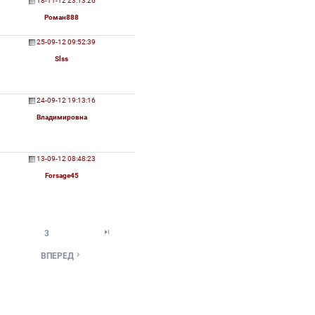
18-11-12 23:13:26
Роман888
25-09-12 09:52:39
Slss
24-09-12 19:13:16
Владимировна
13-09-12 08:48:23
Forsage45

3

ВПЕРЕД