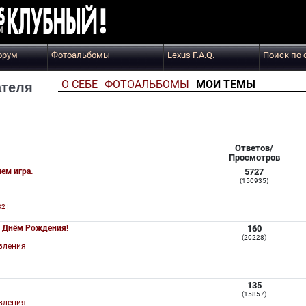
орум
Фотоальбомы
Lexus F.A.Q.
Поиск по 
О СЕБЕ
ФОТОАЛЬБОМЫ
МОИ ТЕМЫ
теля
Ответов/
Просмотров
чем игра.
5727
(150935)
82
]
с Днём Рождения!
160
(20228)
вления
135
(15857)
вления