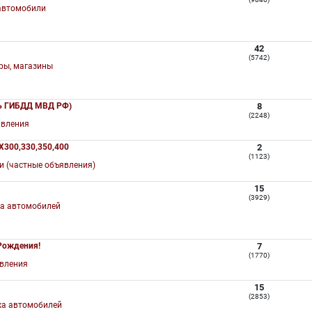
автомобили
42
(5742)
ры, магазины
нь ГИБДД МВД РФ)
8
(2248)
авления
X300,330,350,400
2
(1123)
и (частные объявления)
15
(3929)
а автомобилей
 Рождения!
7
(1770)
вления
.
15
(2853)
а автомобилей