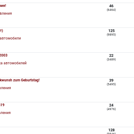
ния!
46
(6464)
вления
т)
125
(9895)
 автомобили
 2003
22
(3489)
а автомобилей
ckwunsh zum Geburtstag!
39
(5495)
вления
a19
24
(4976)
вления
128
(9846)