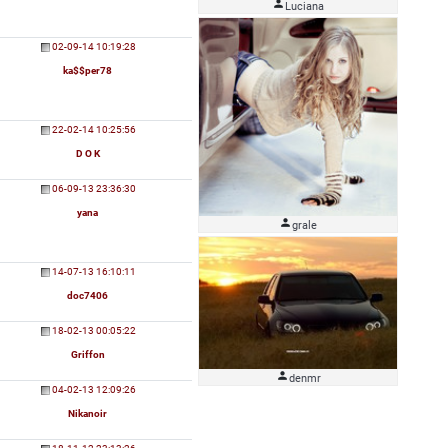

Luciana
02-09-14 10:19:28
ka$$per78
22-02-14 10:25:56
D O K
06-09-13 23:36:30
yana

grale
14-07-13 16:10:11
doc7406
18-02-13 00:05:22
Griffon

denmr
04-02-13 12:09:26
Nikanoir