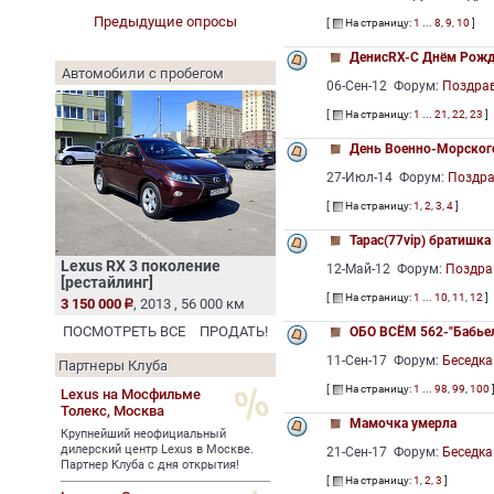
Предыдущие опросы
[
На страницу:
1
...
8
,
9
,
10
]
ДенисRX-C Днём Рожде
Автомобили с пробегом
06-Сен-12 Форум:
Поздра
[
На страницу:
1
...
21
,
22
,
23
]
День Военно-Морског
27-Июл-14 Форум:
Поздр
[
На страницу:
1
,
2
,
3
,
4
]
Тарас(77vip) братишка
Lexus RX 3 поколение
12-Май-12 Форум:
Поздра
[рестайлинг]
[
На страницу:
1
...
10
,
11
,
12
]
3 150 000
, 2013 , 56 000 км
ПОСМОТРЕТЬ ВСЕ
ПРОДАТЬ!
ОБО ВСЁМ 562-"Бабье
11-Сен-17 Форум:
Беседка
Партнеры Клуба
[
На страницу:
1
...
98
,
99
,
100
Lexus на Мосфильме
Толекс,
Москва
Мамочка умерла
Крупнейший неофициальный
дилерский центр Lexus в Москве.
21-Сен-17 Форум:
Беседка
Партнер Клуба с дня открытия!
[
На страницу:
1
,
2
,
3
]