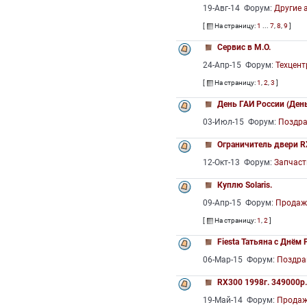
19-Авг-14 Форум:
Другие 
[
На страницу:
1
...
7
,
8
,
9
]
Сервис в М.О.
24-Апр-15 Форум:
Техцент
[
На страницу:
1
,
2
,
3
]
День ГАИ России (Де
03-Июл-15 Форум:
Поздр
Ограничитель двери R
12-Окт-13 Форум:
Запчаст
Куплю Solaris.
09-Апр-15 Форум:
Продаж
[
На страницу:
1
,
2
]
Fiesta Татьяна с Днём
06-Мар-15 Форум:
Поздра
RX300 1998г. 349000р
19-Май-14 Форум:
Продаж