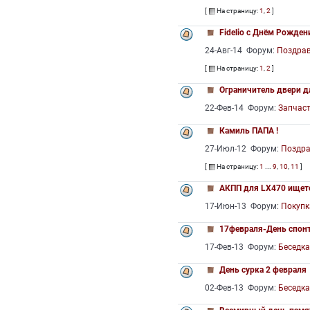
[
На страницу:
1
,
2
]
Fidelio с Днём Рожден
24-Авг-14 Форум:
Поздра
[
На страницу:
1
,
2
]
Ограничитель двери д
22-Фев-14 Форум:
Запчаст
Камиль ПАПА !
27-Июл-12 Форум:
Поздр
[
На страницу:
1
...
9
,
10
,
11
]
АКПП для LX470 ищет
17-Июн-13 Форум:
Покупк
17февраля-День спон
17-Фев-13 Форум:
Беседк
День сурка 2 февраля
02-Фев-13 Форум:
Беседк