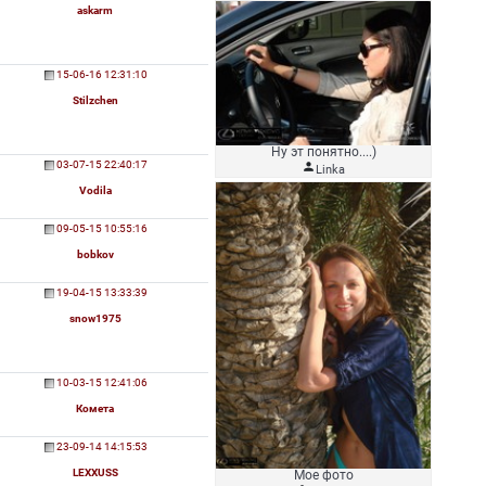
askarm
15-06-16 12:31:10
Stilzchen
Ну эт понятно....)
03-07-15 22:40:17

Linka
Vodila
09-05-15 10:55:16
bobkov
19-04-15 13:33:39
snow1975
10-03-15 12:41:06
Комета
23-09-14 14:15:53
LEXXUSS
Мое фото