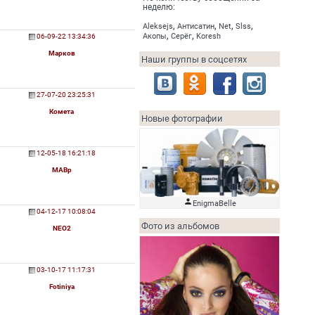
неделю:
,
,
,
,
Aleksejs
Антисатин
Net
Slss
,
,
06-09-22 13:34:36
Акопы
Серёг
Koresh
Марков
Наши группы в соцсетях
27-07-20 23:25:31
Комета
Новые фотографии
12-05-18 16:21:18
МАВр

EnigmaBelle
04-12-17 10:08:04
Фото из альбомов
NEO2
03-10-17 11:17:31
Fotiniya