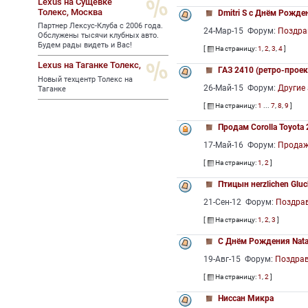
Lexus на Сущевке
Толекс,
Москва
Dmitri S c Днём Рожде
Партнер Лексус-Клуба с 2006 года.
24-Мар-15 Форум:
Поздра
Обслужены тысячи клубных авто.
Будем рады видеть и Вас!
[
На страницу:
1
,
2
,
3
,
4
]
Lexus на Таганке Толекс,
ГАЗ 2410 (ретро-проек
Новый техцентр Толекс на
26-Май-15 Форум:
Другие
Таганке
[
На страницу:
1
...
7
,
8
,
9
]
Продам Corolla Toyota
17-Май-16 Форум:
Продаж
[
На страницу:
1
,
2
]
Птицын нerzlichen Glu
21-Сен-12 Форум:
Поздра
[
На страницу:
1
,
2
,
3
]
С Днём Рождения Nat
19-Авг-15 Форум:
Поздра
[
На страницу:
1
,
2
]
Ниссан Микра