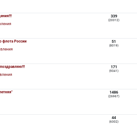
ния!!!
339
(20312)
вления
о флота России
51
(8019)
авления
 поздравляю!!!
171
(9341)
вления
летняя"
1486
(26967)
]
44
(6302)