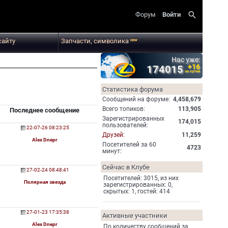
search
Форум
Войти
сайту
Запчасти, символика
new
Нас уже:
+16
174015
за сутки
Статистика форума
Cообщений на форуме:
4,458,679
Всего топиков:
113,905
Последнее сообщение
Зарегистрированных
174,015
пользователей:
22-07-26 08:23:25
Друзей:
11,259
Alex Dnepr
Посетителей за 60
4723
минут:
Сейчас в Клубе
27-02-24 08:48:41
Посетителей: 3015, из них
Полярная звезда
зарегистрированных: 0,
скрытых: 1, гостей: 414
27-01-23 17:35:38
Активные участники
Alex Dnepr
По количеству сообщений за