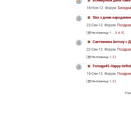
Всемирный день памя
18-Ноя-12 Форум:
Беседк
Slss з днем народженн
22-Сен-12 Форум:
Поздра
[
На страницу:
1
...
3
,
4
,
5
]
Сантехника Антоху с 
22-Сен-12 Форум:
Поздра
[
На страницу:
1
,
2
]
Forsage45-Happy birthd
10-Сен-12 Форум:
Поздра
[
На страницу:
1
,
2
]
Стр