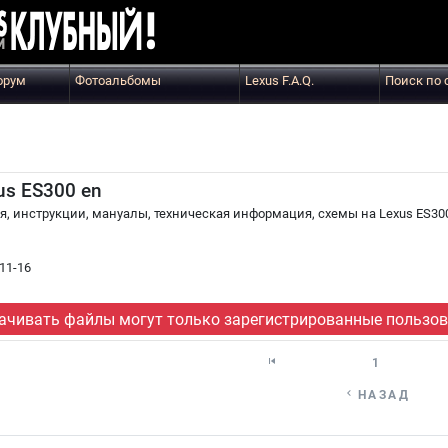
орум
Фотоальбомы
Lexus F.A.Q.
Поиск по 
us ES300 en
, инструкции, мануалы, техническая информация, схемы на Lexus ES30
11-16
ачивать файлы могут только зарегистрированные пользов

1

НАЗАД