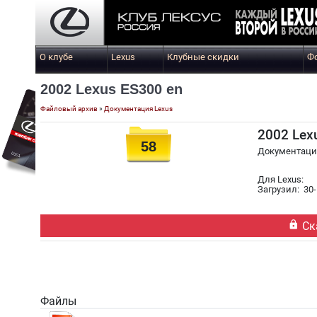
О клубе
Lexus
Клубные скидки
Ф
2002 Lexus ES300 en
Файловый архив
»
Документация Lexus
2002 Lex
58
Документация
Для Lexus:
Загрузил: 30-

Ск
Файлы