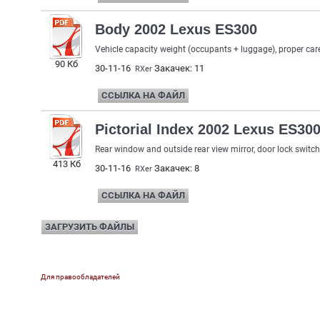
Body 2002 Lexus ES300
Vehicle capacity weight (occupants + luggage), proper car
90 Кб
30-11-16
Закачек: 11
RXer
ССЫЛКА НА ФАЙЛ
Pictorial Index 2002 Lexus ES30
Rear window and outside rear view mirror, door lock switch
413 Кб
30-11-16
Закачек: 8
RXer
ССЫЛКА НА ФАЙЛ
ЗАГРУЗИТЬ ФАЙЛЫ
Для правообладателей