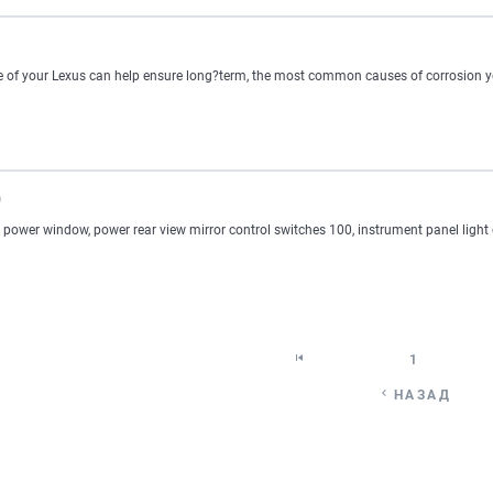
e of your Lexus can help ensure long?term, the most common causes of corrosion you
0
 power window, power rear view mirror control switches 100, instrument panel light c

1

НАЗАД