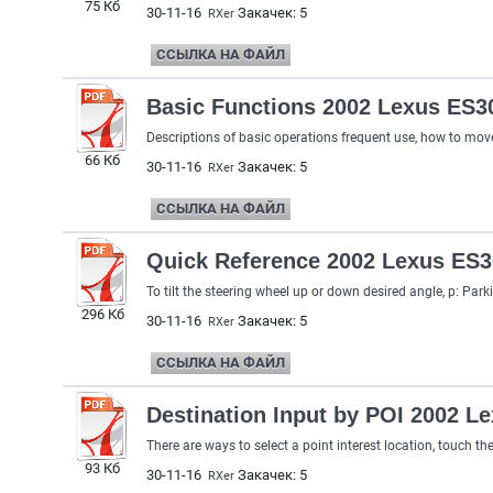
75 Кб
30-11-16
Закачек: 5
RXer
ССЫЛКА НА ФАЙЛ
Basic Functions 2002 Lexus ES3
Descriptions of basic operations frequent use, how to move 
66 Кб
30-11-16
Закачек: 5
RXer
ССЫЛКА НА ФАЙЛ
Quick Reference 2002 Lexus ES
To tilt the steering wheel up or down desired angle, p: Parki
296 Кб
30-11-16
Закачек: 5
RXer
ССЫЛКА НА ФАЙЛ
Destination Input by POI 2002 L
There are ways to select a point interest location, touch th
93 Кб
30-11-16
Закачек: 5
RXer