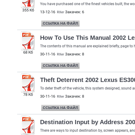
You have purchased one of the finest vehicles built, the w
355 Кб
13-12-16
Закачек: 6
RXer
ССЫЛКА НА ФАЙЛ
How To Use This Manual 2002 L
The contents of this manual are explained briefly, page to
68 Кб
30-11-16
Закачек: 8
RXer
ССЫЛКА НА ФАЙЛ
Theft Deterrent 2002 Lexus ES30
To deter theft of the vehicle, this system designed, sound 
78 Кб
30-11-16
Закачек: 8
RXer
ССЫЛКА НА ФАЙЛ
Destination Input by Address 20
There are ways to input destination by, screen appears, and