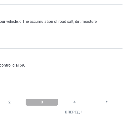
r vehicle, d The accumulation of road salt, dirt moisture.
ontrol dial 59.

2
3
4

ВПЕРЕД