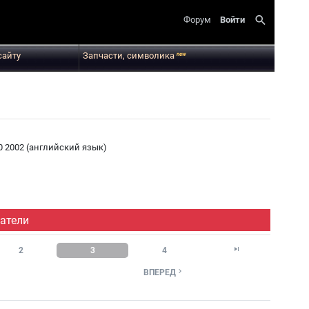
search
Форум
Войти
сайту
Запчасти, символика
new
0 2002 (английский язык)
атели

2
3
4

ВПЕРЕД