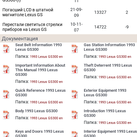
GS300-(I)
11
21-09-
Погасший LCD в штатной
13327
2
магнитоле Lexus GS
09
10-11-
Перестали светиться стрелки
14722
-9
приборов на Lexus GS
07
Документация
Seat Belt Information 1993
Gas Station Information 1993
Lexus GS300
Lexus GS300
Папка:
Папка:
1993 Lexus GS300 en
1993 Lexus GS300 en
Important Information About
Theft Deterrent 1993 Lexus
This Manual 1993 Lexus
GS300
GS300
Папка:
1993 Lexus GS300 en
Папка:
1993 Lexus GS300 en
Quick Reference 1993 Lexus
Exterior Equipment 1993
GS300
Lexus GS300
Папка:
Папка:
1993 Lexus GS300 en
1993 Lexus GS300 en
Body 1993 Lexus GS300
Introduction 1993 Lexus
GS300
Папка:
1993 Lexus GS300 en
Папка:
1993 Lexus GS300 en
Keys and Doors 1993 Lexus
Interior Equipment 1993 Lexus
GS300
GS300