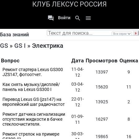
КЛУБ ЛЕКСУС РОССИЯ

search

Войти
База знаний
GS
»
GS I
» Электрика
Вопрос
Дата
Просмотров
Оценка
11-04-
Ремонт стартера Lexus GS300
13397
9
JZS147, фотоотчет.
12
03-04-
Как снять музыку/дисплей/
15620
11
панель на Lexus GS300 I
12
22-01-
Перевод Lexus GS (jzs147) на
13925
2
европейский шаг радиочастот
12
Ремонт датчика сигнализации
01-09-
отсутствия жидкости в бачке
16297
8
11
стеклоочистителя.
30-03-
Ремонт стрелок на примере
19865
16